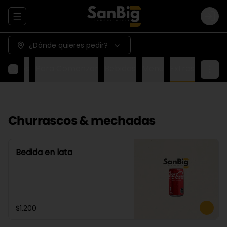
Abrir menu de navegación
Logi
¿Dónde quieres pedir?
Wraps
Para Comenzar
Bebidas
Menu
Extras
Churrascos & mechadas
Bedida en lata
$1.200