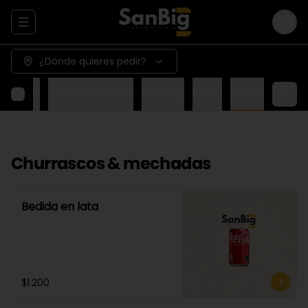
Abrir menu de navegación
Logi
¿Dónde quieres pedir?
Wraps
Para Comenzar
Bebidas
Menu
Extras
Churrascos & mechadas
Bedida en lata
$1.200