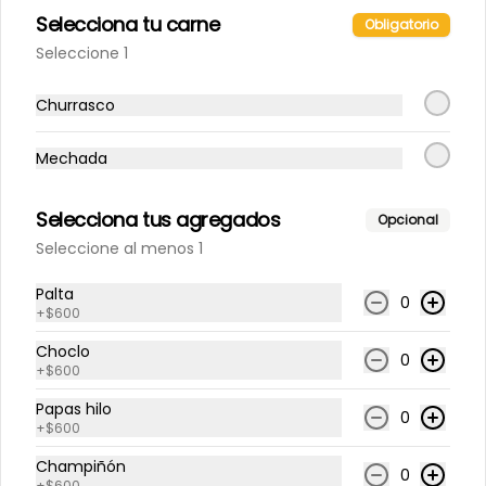
$500
Selecciona tu carne
Obligatorio
Seleccione 1
Extra salsa sanbig
Churrasco
Mechada
$1.000
Selecciona tus agregados
Opcional
Seleccione al menos 1
Palta
0
+
$600
Choclo
0
+
$600
Papas hilo
0
+
$600
Champiñón
0
+
$600