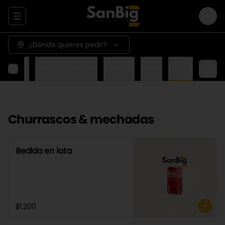
Abrir menu de navegación
Logi
¿Dónde quieres pedir?
Wraps
Para Comenzar
Bebidas
Menu
Extras
Churrascos & mechadas
Bedida en lata
$1.200