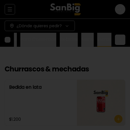
Abrir menu de navegación
Logi
¿Dónde quieres pedir?
Wraps
Para Comenzar
Bebidas
Menu
Extras
Churrascos & mechadas
Bedida en lata
$1.200