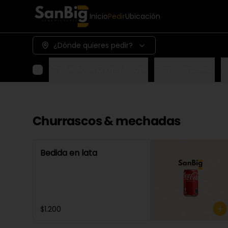
Inicio
Pedir
Ubicación
¿Dónde quieres pedir?
Churrascos & mechadas
Hamburguesas
W
Churrascos & mechadas
Bedida en lata
$1.200