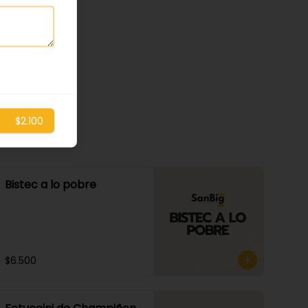
$2.100
Bistec a lo pobre
$6.500