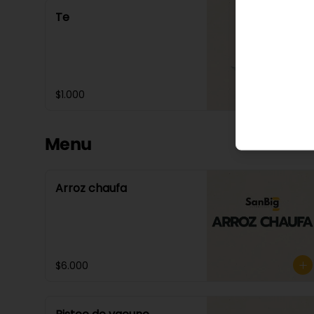
Te
$1.000
Menu
Arroz chaufa
$6.000