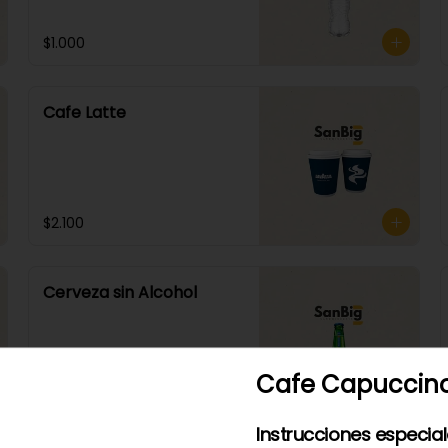
$1.000
Cafe Latte
$2.100
Cerveza sin Alcohol
Cafe Capuccin
$1.900
Instrucciones especia