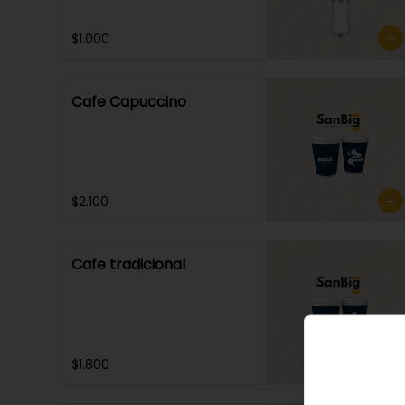
$1.000
Cafe Capuccino
$2.100
Cafe tradicional
$1.800