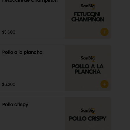
Fetuccini de Champiñon
$5.600
Pollo a la plancha
$6.200
Pollo crispy