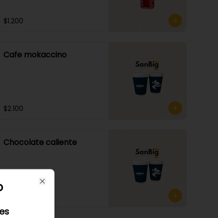
$1.200
Cafe mokaccino
$2.100
Chocolate caliente
o
Close
$1.800
les