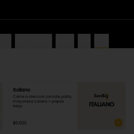
raps
Para Comenzar
Bebidas
Menu
Extras
Italiano
Carne a aleccion, tomate, palta, 
mayonesa casera + papas 
fritas
$6.500