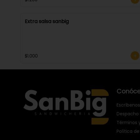
Extra salsa sanbig
$1.000
Conóce
Escríbenos
Despacho
Términos 
Política de