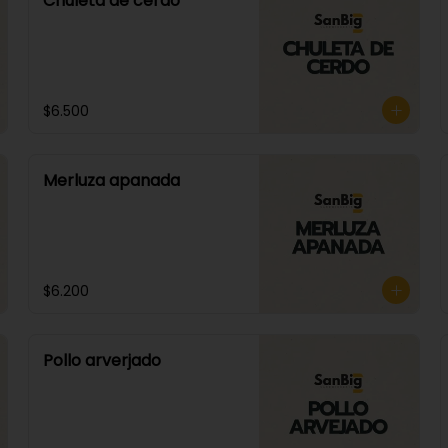
Chuleta de cerdo
$6.500
Merluza apanada
$6.200
Pollo arverjado