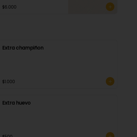
$6.000
Extra champiñon
$1.000
Extra huevo
$500