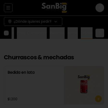
Abrir menu de navegación
Logi
¿Dónde quieres pedir?
Wraps
Para Comenzar
Bebidas
Menu
Extras
Churrascos & mechadas
Bedida en lata
$1.200